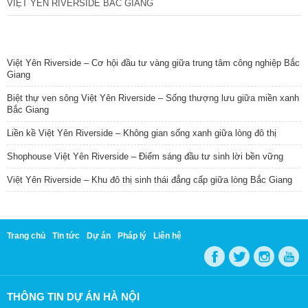
VIỆT YÊN RIVERSIDE BẮC GIANG
TIN NỔI BẬT
Việt Yên Riverside – Cơ hội đầu tư vàng giữa trung tâm công nghiệp Bắc
Giang
Biệt thự ven sông Việt Yên Riverside – Sống thượng lưu giữa miền xanh
Bắc Giang
Liền kề Việt Yên Riverside – Không gian sống xanh giữa lòng đô thị
Shophouse Việt Yên Riverside – Điểm sáng đầu tư sinh lời bền vững
Việt Yên Riverside – Khu đô thị sinh thái đẳng cấp giữa lòng Bắc Giang
Trang chủ
Tin tức
Dự án
Pháp lý
Liên hệ
THÔNG TIN DỰ ÁN HÀ NỘI