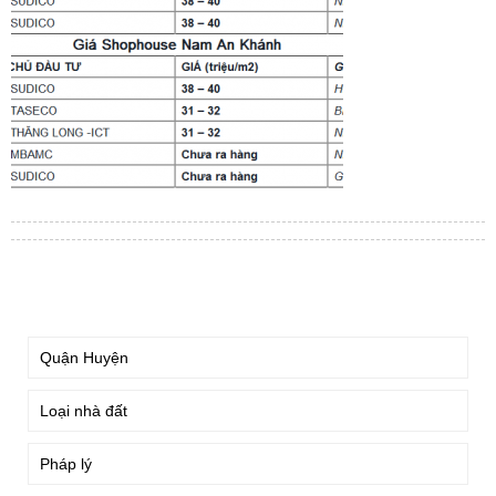
TÌM KIẾM