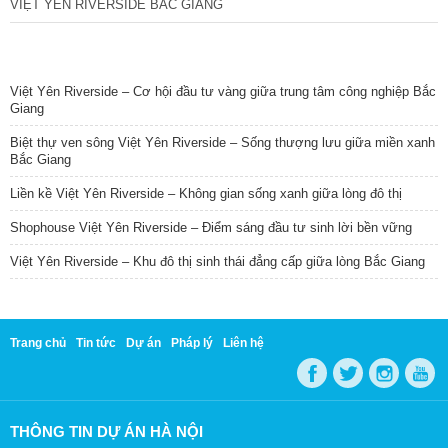
VIỆT YÊN RIVERSIDE BẮC GIANG
TIN NỔI BẬT
Việt Yên Riverside – Cơ hội đầu tư vàng giữa trung tâm công nghiệp Bắc
Giang
Biệt thự ven sông Việt Yên Riverside – Sống thượng lưu giữa miền xanh
Bắc Giang
Liền kề Việt Yên Riverside – Không gian sống xanh giữa lòng đô thị
Shophouse Việt Yên Riverside – Điểm sáng đầu tư sinh lời bền vững
Việt Yên Riverside – Khu đô thị sinh thái đẳng cấp giữa lòng Bắc Giang
Trang chủ
Tin tức
Dự án
Pháp lý
Liên hệ
THÔNG TIN DỰ ÁN HÀ NỘI