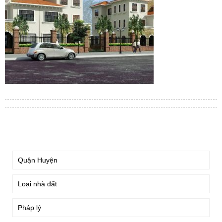
TÌM KIẾM