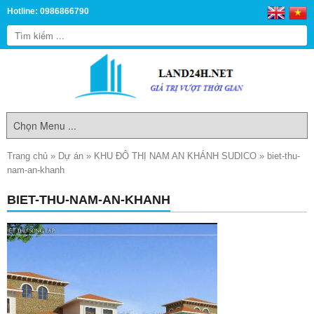
Hotline: 0986866790
Trang chủ
»
Dự án
»
KHU ĐÔ THỊ NAM AN KHÁNH SUDICO
»
biet-thu-
nam-an-khanh
BIET-THU-NAM-AN-KHANH