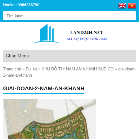
Hotline: 0986866790
Trang chủ
»
Dự án
»
KHU ĐÔ THỊ NAM AN KHÁNH SUDICO
»
giai-doan-
2-nam-an-khanh
GIAI-DOAN-2-NAM-AN-KHANH