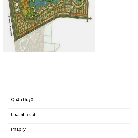
TÌM KIẾM