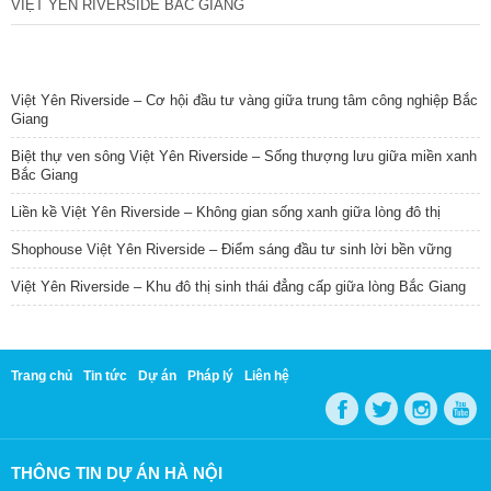
VIỆT YÊN RIVERSIDE BẮC GIANG
TIN NỔI BẬT
Việt Yên Riverside – Cơ hội đầu tư vàng giữa trung tâm công nghiệp Bắc
Giang
Biệt thự ven sông Việt Yên Riverside – Sống thượng lưu giữa miền xanh
Bắc Giang
Liền kề Việt Yên Riverside – Không gian sống xanh giữa lòng đô thị
Shophouse Việt Yên Riverside – Điểm sáng đầu tư sinh lời bền vững
Việt Yên Riverside – Khu đô thị sinh thái đẳng cấp giữa lòng Bắc Giang
Trang chủ
Tin tức
Dự án
Pháp lý
Liên hệ
THÔNG TIN DỰ ÁN HÀ NỘI