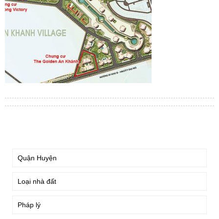
TÌM KIẾM