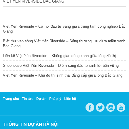
VIỆT YÊN RIVERSIDE BẮC GIANG
TIN NỔI BẬT
Việt Yên Riverside – Cơ hội đầu tư vàng giữa trung tâm công nghiệp Bắc
Giang
Biệt thự ven sông Việt Yên Riverside – Sống thượng lưu giữa miền xanh
Bắc Giang
Liền kề Việt Yên Riverside – Không gian sống xanh giữa lòng đô thị
Shophouse Việt Yên Riverside – Điểm sáng đầu tư sinh lời bền vững
Việt Yên Riverside – Khu đô thị sinh thái đẳng cấp giữa lòng Bắc Giang
Trang chủ
Tin tức
Dự án
Pháp lý
Liên hệ
THÔNG TIN DỰ ÁN HÀ NỘI