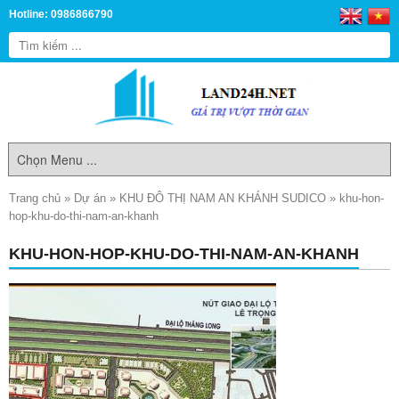
Hotline: 0986866790
Trang chủ
»
Dự án
»
KHU ĐÔ THỊ NAM AN KHÁNH SUDICO
»
khu-hon-
hop-khu-do-thi-nam-an-khanh
KHU-HON-HOP-KHU-DO-THI-NAM-AN-KHANH