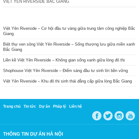
VIỆT YÊN RIVERSIDE BẮC GIANG
TIN NỔI BẬT
Việt Yên Riverside – Cơ hội đầu tư vàng giữa trung tâm công nghiệp Bắc
Giang
Biệt thự ven sông Việt Yên Riverside – Sống thượng lưu giữa miền xanh
Bắc Giang
Liền kề Việt Yên Riverside – Không gian sống xanh giữa lòng đô thị
Shophouse Việt Yên Riverside – Điểm sáng đầu tư sinh lời bền vững
Việt Yên Riverside – Khu đô thị sinh thái đẳng cấp giữa lòng Bắc Giang
Trang chủ
Tin tức
Dự án
Pháp lý
Liên hệ
THÔNG TIN DỰ ÁN HÀ NỘI