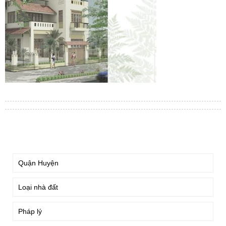
TÌM KIẾM