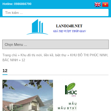
Hotline: 0986866790
Trang chủ
»
Khu đô thị mới, liền kề, biệt thự
»
KHU ĐÔ THỊ PHÚC NINH,
BẮC NINH
»
12
12