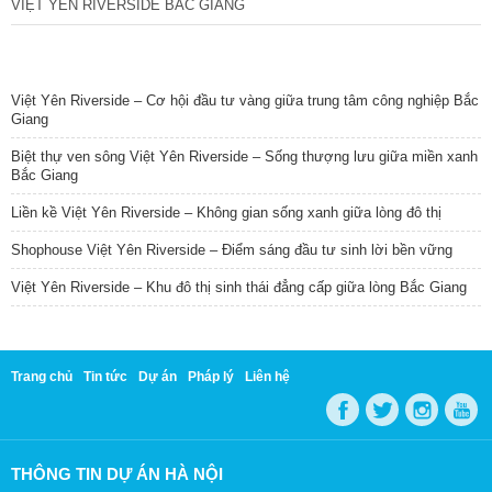
VIỆT YÊN RIVERSIDE BẮC GIANG
TIN NỔI BẬT
Việt Yên Riverside – Cơ hội đầu tư vàng giữa trung tâm công nghiệp Bắc
Giang
Biệt thự ven sông Việt Yên Riverside – Sống thượng lưu giữa miền xanh
Bắc Giang
Liền kề Việt Yên Riverside – Không gian sống xanh giữa lòng đô thị
Shophouse Việt Yên Riverside – Điểm sáng đầu tư sinh lời bền vững
Việt Yên Riverside – Khu đô thị sinh thái đẳng cấp giữa lòng Bắc Giang
Trang chủ
Tin tức
Dự án
Pháp lý
Liên hệ
THÔNG TIN DỰ ÁN HÀ NỘI