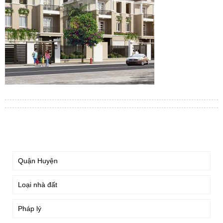
TÌM KIẾM