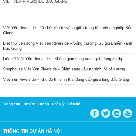
VIỆT YÊN RIVERSIDE BẮC GIANG
TIN NỔI BẬT
Việt Yên Riverside – Cơ hội đầu tư vàng giữa trung tâm công nghiệp Bắc
Giang
Biệt thự ven sông Việt Yên Riverside – Sống thượng lưu giữa miền xanh
Bắc Giang
Liền kề Việt Yên Riverside – Không gian sống xanh giữa lòng đô thị
Shophouse Việt Yên Riverside – Điểm sáng đầu tư sinh lời bền vững
Việt Yên Riverside – Khu đô thị sinh thái đẳng cấp giữa lòng Bắc Giang
Trang chủ
Tin tức
Dự án
Pháp lý
Liên hệ
THÔNG TIN DỰ ÁN HÀ NỘI