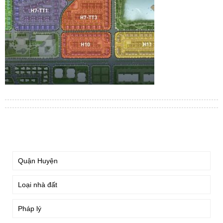
TÌM KIẾM