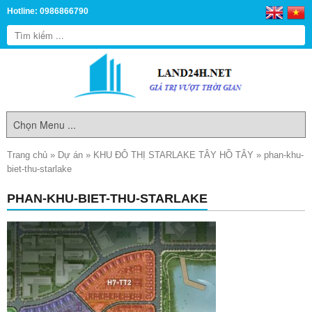
Hotline: 0986866790
Trang chủ
»
Dự án
»
KHU ĐÔ THỊ STARLAKE TÂY HỒ TÂY
»
phan-khu-
biet-thu-starlake
PHAN-KHU-BIET-THU-STARLAKE