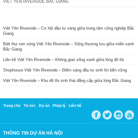
VIỆT YÊN RIVERSIDE BẮC GIANG
TIN NỔI BẬT
Việt Yên Riverside – Cơ hội đầu tư vàng giữa trung tâm công nghiệp Bắc
Giang
Biệt thự ven sông Việt Yên Riverside – Sống thượng lưu giữa miền xanh
Bắc Giang
Liền kề Việt Yên Riverside – Không gian sống xanh giữa lòng đô thị
Shophouse Việt Yên Riverside – Điểm sáng đầu tư sinh lời bền vững
Việt Yên Riverside – Khu đô thị sinh thái đẳng cấp giữa lòng Bắc Giang
Trang chủ
Tin tức
Dự án
Pháp lý
Liên hệ
THÔNG TIN DỰ ÁN HÀ NỘI