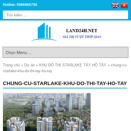
Hotline: 0986866790
Trang chủ
»
Dự án
»
KHU ĐÔ THỊ STARLAKE TÂY HỒ TÂY
»
chung-cu-
starlake-khu-do-thi-tay-ho-tay
CHUNG-CU-STARLAKE-KHU-DO-THI-TAY-HO-TAY