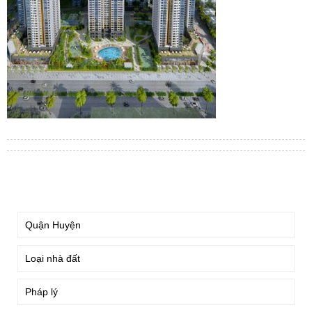
TÌM KIẾM