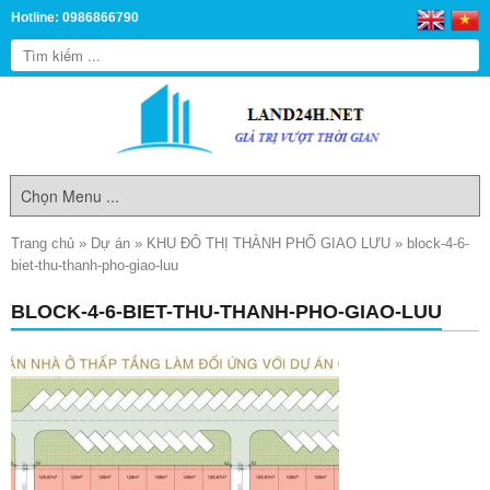
Hotline: 0986866790
Trang chủ
»
Dự án
»
KHU ĐÔ THỊ THÀNH PHỐ GIAO LƯU
»
block-4-6-
biet-thu-thanh-pho-giao-luu
BLOCK-4-6-BIET-THU-THANH-PHO-GIAO-LUU