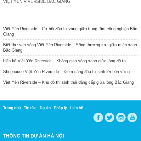
VIỆT YÊN RIVERSIDE BẮC GIANG
TIN NỔI BẬT
Việt Yên Riverside – Cơ hội đầu tư vàng giữa trung tâm công nghiệp Bắc
Giang
Biệt thự ven sông Việt Yên Riverside – Sống thượng lưu giữa miền xanh
Bắc Giang
Liền kề Việt Yên Riverside – Không gian sống xanh giữa lòng đô thị
Shophouse Việt Yên Riverside – Điểm sáng đầu tư sinh lời bền vững
Việt Yên Riverside – Khu đô thị sinh thái đẳng cấp giữa lòng Bắc Giang
Trang chủ
Tin tức
Dự án
Pháp lý
Liên hệ
THÔNG TIN DỰ ÁN HÀ NỘI