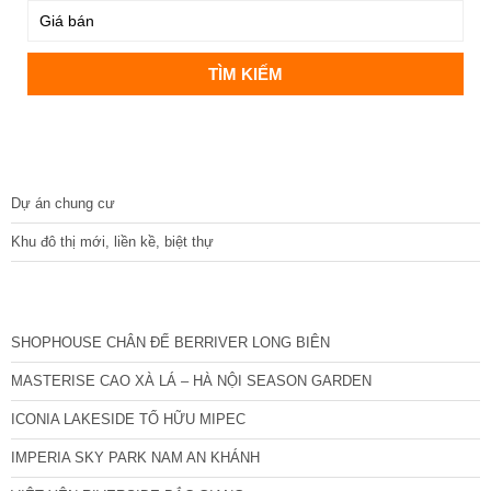
DỰ ÁN
Dự án chung cư
Khu đô thị mới, liền kề, biệt thự
CÁC DỰ ÁN MỚI NHẤT
SHOPHOUSE CHÂN ĐẾ BERRIVER LONG BIÊN
MASTERISE CAO XÀ LÁ – HÀ NỘI SEASON GARDEN
ICONIA LAKESIDE TỐ HỮU MIPEC
IMPERIA SKY PARK NAM AN KHÁNH