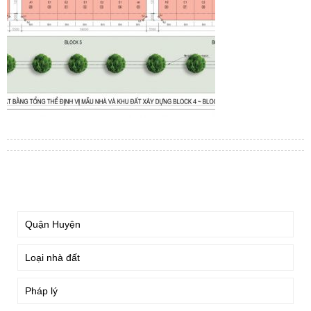
TÌM KIẾM