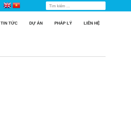
TIN TỨC
DỰ ÁN
PHÁP LÝ
LIÊN HỆ