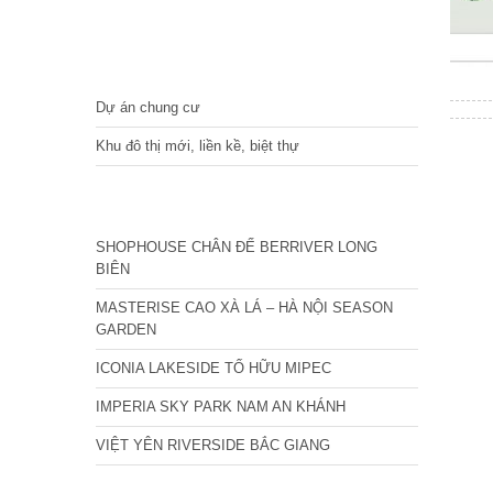
DỰ ÁN
Dự án chung cư
Khu đô thị mới, liền kề, biệt thự
CÁC DỰ ÁN MỚI NHẤT
SHOPHOUSE CHÂN ĐẾ BERRIVER LONG
BIÊN
MASTERISE CAO XÀ LÁ – HÀ NỘI SEASON
GARDEN
ICONIA LAKESIDE TỐ HỮU MIPEC
IMPERIA SKY PARK NAM AN KHÁNH
VIỆT YÊN RIVERSIDE BẮC GIANG