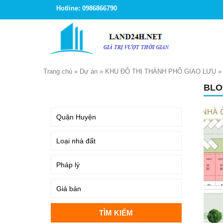
Hotline: 0986866790
Trang chủ
»
Dự án
»
KHU ĐÔ THỊ THÀNH PHỐ GIAO LƯU
BLO
TÌM KIẾM