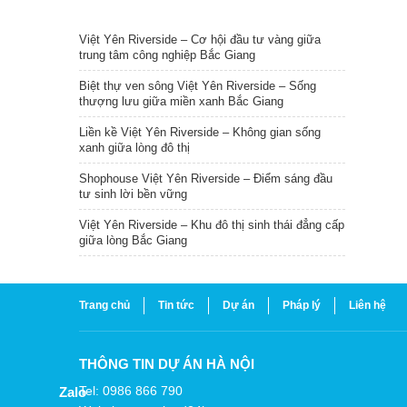
TIN NỔI BẬT
Việt Yên Riverside – Cơ hội đầu tư vàng giữa
trung tâm công nghiệp Bắc Giang
Biệt thự ven sông Việt Yên Riverside – Sống
thượng lưu giữa miền xanh Bắc Giang
Liền kề Việt Yên Riverside – Không gian sống
xanh giữa lòng đô thị
Shophouse Việt Yên Riverside – Điểm sáng đầu
tư sinh lời bền vững
Việt Yên Riverside – Khu đô thị sinh thái đẳng cấp
giữa lòng Bắc Giang
Trang chủ
Tin tức
Dự án
Pháp lý
Liên hệ
THÔNG TIN DỰ ÁN HÀ NỘI
Tel: 0986 866 790
Zalo