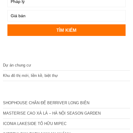
DỰ ÁN
Dự án chung cư
Khu đô thị mới, liền kề, biệt thự
CÁC DỰ ÁN MỚI NHẤT
SHOPHOUSE CHÂN ĐẾ BERRIVER LONG BIÊN
MASTERISE CAO XÀ LÁ – HÀ NỘI SEASON GARDEN
ICONIA LAKESIDE TỐ HỮU MIPEC