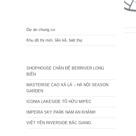
DỰ ÁN
Dự án chung cư
Khu đô thị mới, liền kề, biệt thự
CÁC DỰ ÁN MỚI NHẤT
SHOPHOUSE CHÂN ĐẾ BERRIVER LONG
BIÊN
MASTERISE CAO XÀ LÁ – HÀ NỘI SEASON
GARDEN
ICONIA LAKESIDE TỐ HỮU MIPEC
IMPERIA SKY PARK NAM AN KHÁNH
VIỆT YÊN RIVERSIDE BẮC GIANG