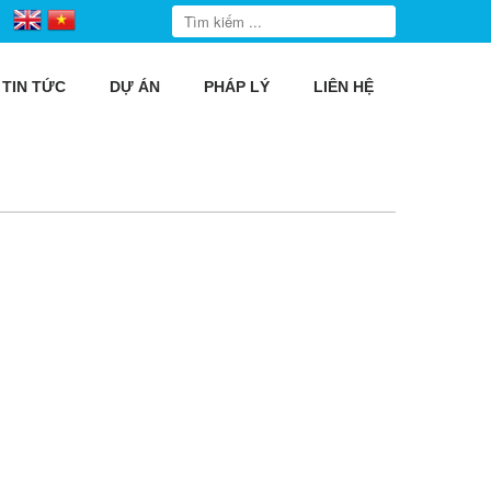
TIN TỨC
DỰ ÁN
PHÁP LÝ
LIÊN HỆ