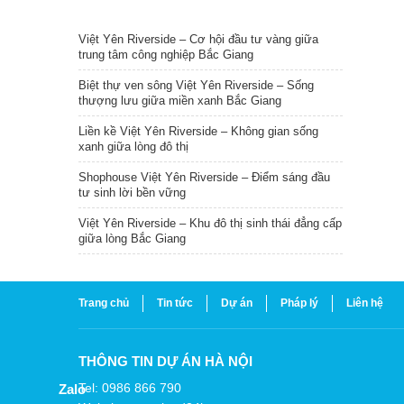
TIN NỔI BẬT
Việt Yên Riverside – Cơ hội đầu tư vàng giữa
trung tâm công nghiệp Bắc Giang
Biệt thự ven sông Việt Yên Riverside – Sống
thượng lưu giữa miền xanh Bắc Giang
Liền kề Việt Yên Riverside – Không gian sống
xanh giữa lòng đô thị
Shophouse Việt Yên Riverside – Điểm sáng đầu
tư sinh lời bền vững
Việt Yên Riverside – Khu đô thị sinh thái đẳng cấp
giữa lòng Bắc Giang
Trang chủ
Tin tức
Dự án
Pháp lý
Liên hệ
THÔNG TIN DỰ ÁN HÀ NỘI
Tel: 0986 866 790
Zalo