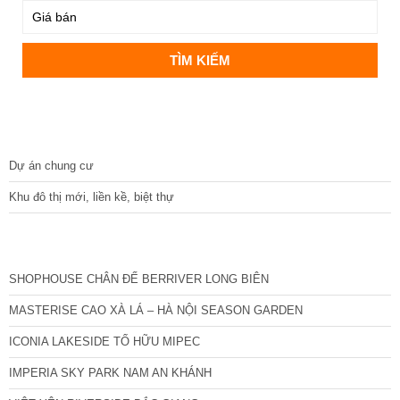
DỰ ÁN
Dự án chung cư
Khu đô thị mới, liền kề, biệt thự
CÁC DỰ ÁN MỚI NHẤT
SHOPHOUSE CHÂN ĐẾ BERRIVER LONG BIÊN
MASTERISE CAO XÀ LÁ – HÀ NỘI SEASON GARDEN
ICONIA LAKESIDE TỐ HỮU MIPEC
IMPERIA SKY PARK NAM AN KHÁNH