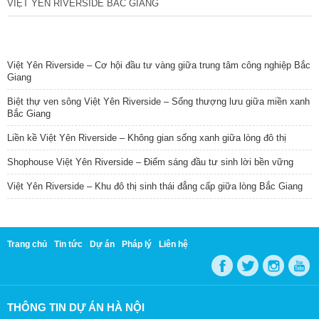
VIỆT YÊN RIVERSIDE BẮC GIANG
TIN NỔI BẬT
Việt Yên Riverside – Cơ hội đầu tư vàng giữa trung tâm công nghiệp Bắc
Giang
Biệt thự ven sông Việt Yên Riverside – Sống thượng lưu giữa miền xanh
Bắc Giang
Liền kề Việt Yên Riverside – Không gian sống xanh giữa lòng đô thị
Shophouse Việt Yên Riverside – Điểm sáng đầu tư sinh lời bền vững
Việt Yên Riverside – Khu đô thị sinh thái đẳng cấp giữa lòng Bắc Giang
Trang chủ
Tin tức
Dự án
Pháp lý
Liên hệ
THÔNG TIN DỰ ÁN HÀ NỘI