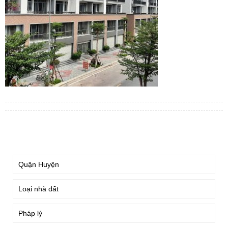
TÌM KIẾM