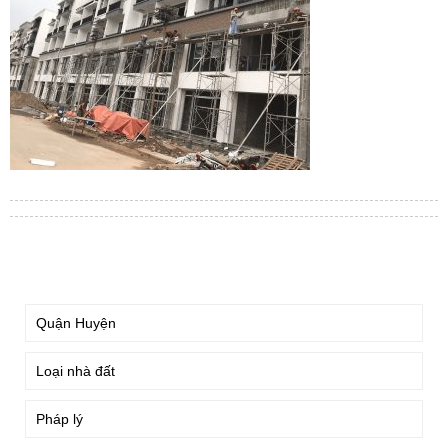
TÌM KIẾM