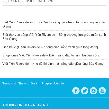
VIỆT YÊN RIVERSIDE BẮC GIANG
TIN NỔI BẬT
Việt Yên Riverside – Cơ hội đầu tư vàng giữa trung tâm công nghiệp Bắc
Giang
Biệt thự ven sông Việt Yên Riverside – Sống thượng lưu giữa miền xanh
Bắc Giang
Liền kề Việt Yên Riverside – Không gian sống xanh giữa lòng đô thị
Shophouse Việt Yên Riverside – Điểm sáng đầu tư sinh lời bền vững
Việt Yên Riverside – Khu đô thị sinh thái đẳng cấp giữa lòng Bắc Giang
Trang chủ
Tin tức
Dự án
Pháp lý
Liên hệ
THÔNG TIN DỰ ÁN HÀ NỘI