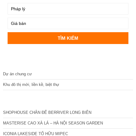
DỰ ÁN
Dự án chung cư
Khu đô thị mới, liền kề, biệt thự
CÁC DỰ ÁN MỚI NHẤT
SHOPHOUSE CHÂN ĐẾ BERRIVER LONG BIÊN
MASTERISE CAO XÀ LÁ – HÀ NỘI SEASON GARDEN
ICONIA LAKESIDE TỐ HỮU MIPEC