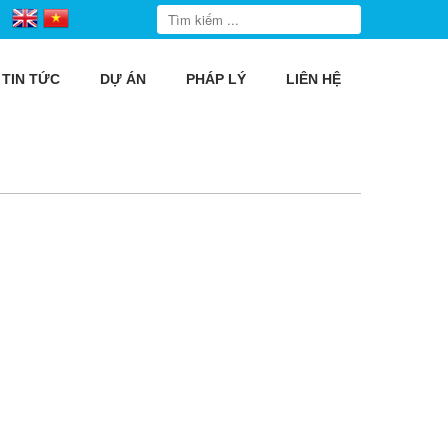
TIN TỨC
DỰ ÁN
PHÁP LÝ
LIÊN HỆ