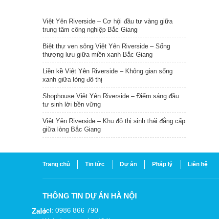
TIN NỔI BẬT
Việt Yên Riverside – Cơ hội đầu tư vàng giữa
trung tâm công nghiệp Bắc Giang
Biệt thự ven sông Việt Yên Riverside – Sống
thượng lưu giữa miền xanh Bắc Giang
Liền kề Việt Yên Riverside – Không gian sống
xanh giữa lòng đô thị
Shophouse Việt Yên Riverside – Điểm sáng đầu
tư sinh lời bền vững
Việt Yên Riverside – Khu đô thị sinh thái đẳng cấp
giữa lòng Bắc Giang
Trang chủ
Tin tức
Dự án
Pháp lý
Liên hệ
THÔNG TIN DỰ ÁN HÀ NỘI
Tel: 0986 866 790
Zalo