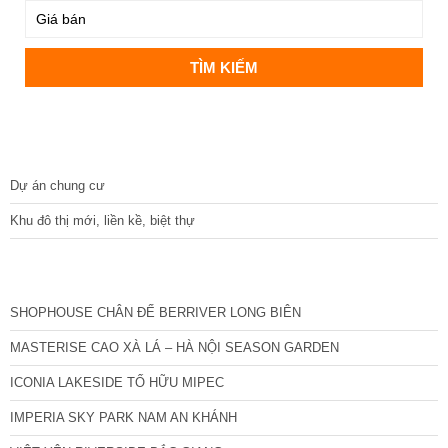
DỰ ÁN
Dự án chung cư
Khu đô thị mới, liền kề, biệt thự
CÁC DỰ ÁN MỚI NHẤT
SHOPHOUSE CHÂN ĐẾ BERRIVER LONG BIÊN
MASTERISE CAO XÀ LÁ – HÀ NỘI SEASON GARDEN
ICONIA LAKESIDE TỐ HỮU MIPEC
IMPERIA SKY PARK NAM AN KHÁNH