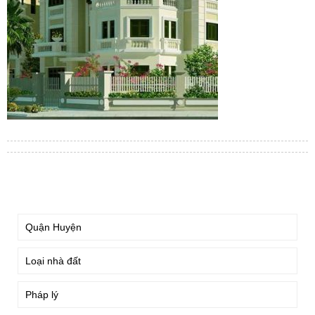
TÌM KIẾM