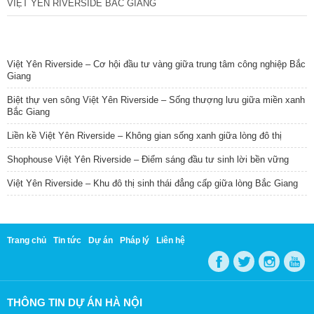
VIỆT YÊN RIVERSIDE BẮC GIANG
TIN NỔI BẬT
Việt Yên Riverside – Cơ hội đầu tư vàng giữa trung tâm công nghiệp Bắc
Giang
Biệt thự ven sông Việt Yên Riverside – Sống thượng lưu giữa miền xanh
Bắc Giang
Liền kề Việt Yên Riverside – Không gian sống xanh giữa lòng đô thị
Shophouse Việt Yên Riverside – Điểm sáng đầu tư sinh lời bền vững
Việt Yên Riverside – Khu đô thị sinh thái đẳng cấp giữa lòng Bắc Giang
Trang chủ
Tin tức
Dự án
Pháp lý
Liên hệ
THÔNG TIN DỰ ÁN HÀ NỘI