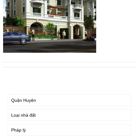
TÌM KIẾM