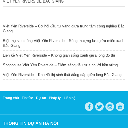
VIỆT YÊN RIVERSIDE BẮC GIANG
TIN NỔI BẬT
Việt Yên Riverside – Cơ hội đầu tư vàng giữa trung tâm công nghiệp Bắc
Giang
Biệt thự ven sông Việt Yên Riverside – Sống thượng lưu giữa miền xanh
Bắc Giang
Liền kề Việt Yên Riverside – Không gian sống xanh giữa lòng đô thị
Shophouse Việt Yên Riverside – Điểm sáng đầu tư sinh lời bền vững
Việt Yên Riverside – Khu đô thị sinh thái đẳng cấp giữa lòng Bắc Giang
Trang chủ
Tin tức
Dự án
Pháp lý
Liên hệ
THÔNG TIN DỰ ÁN HÀ NỘI