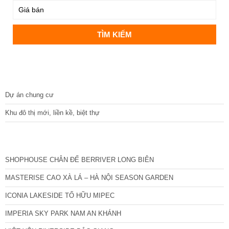
DỰ ÁN
Dự án chung cư
Khu đô thị mới, liền kề, biệt thự
CÁC DỰ ÁN MỚI NHẤT
SHOPHOUSE CHÂN ĐẾ BERRIVER LONG BIÊN
MASTERISE CAO XÀ LÁ – HÀ NỘI SEASON GARDEN
ICONIA LAKESIDE TỐ HỮU MIPEC
IMPERIA SKY PARK NAM AN KHÁNH