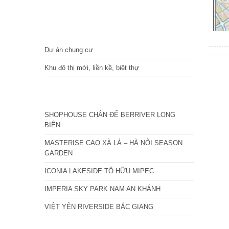
DỰ ÁN
Dự án chung cư
Khu đô thị mới, liền kề, biệt thự
CÁC DỰ ÁN MỚI NHẤT
SHOPHOUSE CHÂN ĐẾ BERRIVER LONG
BIÊN
MASTERISE CAO XÀ LÁ – HÀ NỘI SEASON
GARDEN
ICONIA LAKESIDE TỐ HỮU MIPEC
IMPERIA SKY PARK NAM AN KHÁNH
VIỆT YÊN RIVERSIDE BẮC GIANG