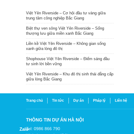
TIN NỔI BẬT
Việt Yên Riverside – Cơ hội đầu tư vàng giữa
trung tâm công nghiệp Bắc Giang
Biệt thự ven sông Việt Yên Riverside – Sống
thượng lưu giữa miền xanh Bắc Giang
Liền kề Việt Yên Riverside – Không gian sống
xanh giữa lòng đô thị
Shophouse Việt Yên Riverside – Điểm sáng đầu
tư sinh lời bền vững
Việt Yên Riverside – Khu đô thị sinh thái đẳng cấp
giữa lòng Bắc Giang
Trang chủ
Tin tức
Dự án
Pháp lý
Liên hệ
THÔNG TIN DỰ ÁN HÀ NỘI
Tel: 0986 866 790
Zalo