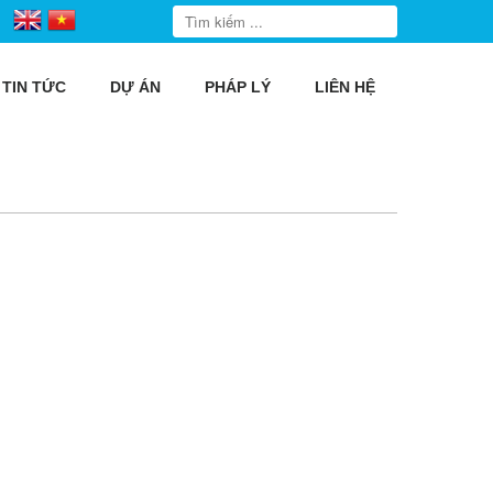
TIN TỨC
DỰ ÁN
PHÁP LÝ
LIÊN HỆ