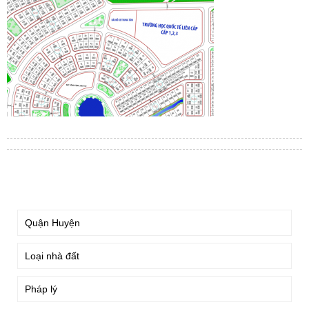
TÌM KIẾM