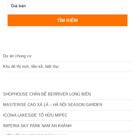
DỰ ÁN
Dự án chung cư
Khu đô thị mới, liền kề, biệt thự
CÁC DỰ ÁN MỚI NHẤT
SHOPHOUSE CHÂN ĐẾ BERRIVER LONG BIÊN
MASTERISE CAO XÀ LÁ – HÀ NỘI SEASON GARDEN
ICONIA LAKESIDE TỐ HỮU MIPEC
IMPERIA SKY PARK NAM AN KHÁNH