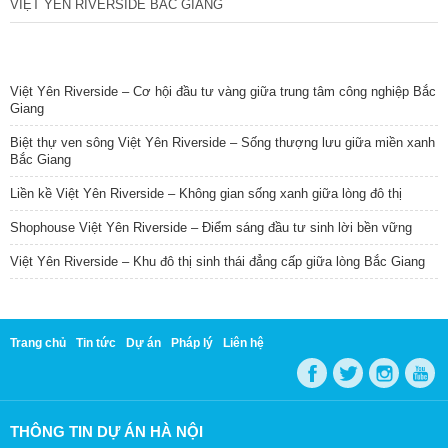
VIỆT YÊN RIVERSIDE BẮC GIANG
TIN NỔI BẬT
Việt Yên Riverside – Cơ hội đầu tư vàng giữa trung tâm công nghiệp Bắc
Giang
Biệt thự ven sông Việt Yên Riverside – Sống thượng lưu giữa miền xanh
Bắc Giang
Liền kề Việt Yên Riverside – Không gian sống xanh giữa lòng đô thị
Shophouse Việt Yên Riverside – Điểm sáng đầu tư sinh lời bền vững
Việt Yên Riverside – Khu đô thị sinh thái đẳng cấp giữa lòng Bắc Giang
Trang chủ
Tin tức
Dự án
Pháp lý
Liên hệ
THÔNG TIN DỰ ÁN HÀ NỘI