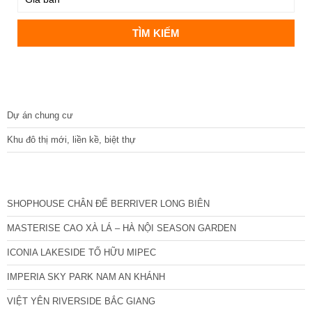
DỰ ÁN
Dự án chung cư
Khu đô thị mới, liền kề, biệt thự
CÁC DỰ ÁN MỚI NHẤT
SHOPHOUSE CHÂN ĐẾ BERRIVER LONG BIÊN
MASTERISE CAO XÀ LÁ – HÀ NỘI SEASON GARDEN
ICONIA LAKESIDE TỐ HỮU MIPEC
IMPERIA SKY PARK NAM AN KHÁNH
VIỆT YÊN RIVERSIDE BẮC GIANG