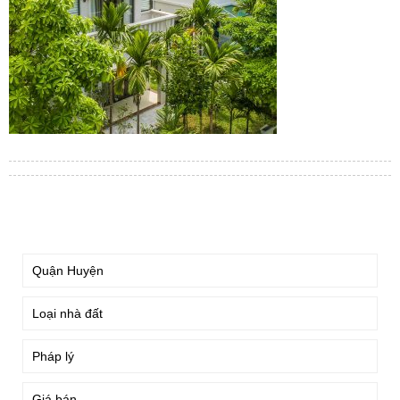
TÌM KIẾM