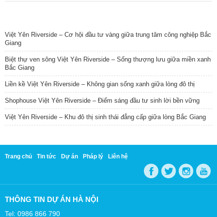
TIN NỔI BẬT
Việt Yên Riverside – Cơ hội đầu tư vàng giữa trung tâm công nghiệp Bắc
Giang
Biệt thự ven sông Việt Yên Riverside – Sống thượng lưu giữa miền xanh
Bắc Giang
Liền kề Việt Yên Riverside – Không gian sống xanh giữa lòng đô thị
Shophouse Việt Yên Riverside – Điểm sáng đầu tư sinh lời bền vững
Việt Yên Riverside – Khu đô thị sinh thái đẳng cấp giữa lòng Bắc Giang
Trang chủ
Tin tức
Dự án
Pháp lý
Liên hệ
THÔNG TIN DỰ ÁN HÀ NỘI
Tel: 0986 866 790