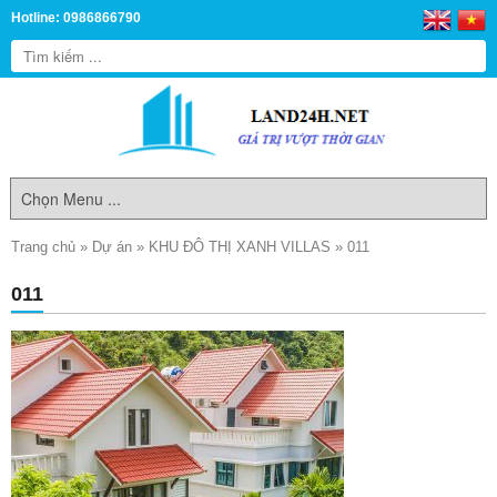
Hotline: 0986866790
Trang chủ
»
Dự án
»
KHU ĐÔ THỊ XANH VILLAS
»
011
011