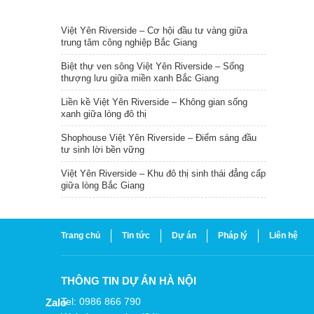
TIN NỔI BẬT
Việt Yên Riverside – Cơ hội đầu tư vàng giữa
trung tâm công nghiệp Bắc Giang
Biệt thự ven sông Việt Yên Riverside – Sống
thượng lưu giữa miền xanh Bắc Giang
Liền kề Việt Yên Riverside – Không gian sống
xanh giữa lòng đô thị
Shophouse Việt Yên Riverside – Điểm sáng đầu
tư sinh lời bền vững
Việt Yên Riverside – Khu đô thị sinh thái đẳng cấp
giữa lòng Bắc Giang
Trang chủ
Tin tức
Dự án
Pháp lý
Liên hệ
THÔNG TIN DỰ ÁN HÀ NỘI
Tel: 0986 866 790
Zalo