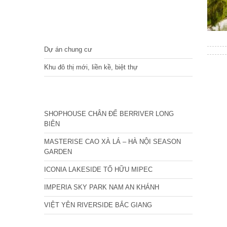
DỰ ÁN
Dự án chung cư
Khu đô thị mới, liền kề, biệt thự
CÁC DỰ ÁN MỚI NHẤT
SHOPHOUSE CHÂN ĐẾ BERRIVER LONG
BIÊN
MASTERISE CAO XÀ LÁ – HÀ NỘI SEASON
GARDEN
ICONIA LAKESIDE TỐ HỮU MIPEC
IMPERIA SKY PARK NAM AN KHÁNH
VIỆT YÊN RIVERSIDE BẮC GIANG