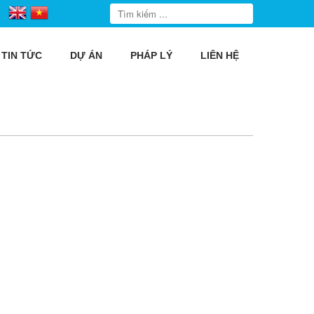
TIN TỨC
DỰ ÁN
PHÁP LÝ
LIÊN HỆ