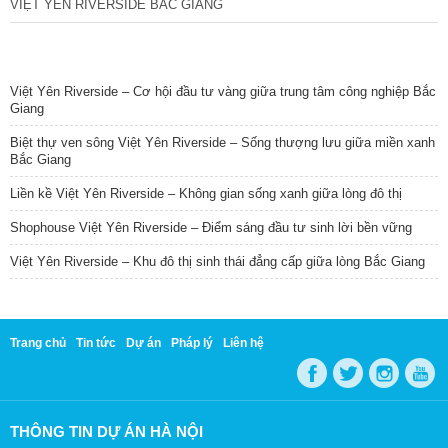
VIỆT YÊN RIVERSIDE BẮC GIANG
TIN NỔI BẬT
Việt Yên Riverside – Cơ hội đầu tư vàng giữa trung tâm công nghiệp Bắc
Giang
Biệt thự ven sông Việt Yên Riverside – Sống thượng lưu giữa miền xanh
Bắc Giang
Liền kề Việt Yên Riverside – Không gian sống xanh giữa lòng đô thị
Shophouse Việt Yên Riverside – Điểm sáng đầu tư sinh lời bền vững
Việt Yên Riverside – Khu đô thị sinh thái đẳng cấp giữa lòng Bắc Giang
Trang chủ
Tin tức
Dự án
Pháp lý
Liên hệ
THÔNG TIN DỰ ÁN HÀ NỘI