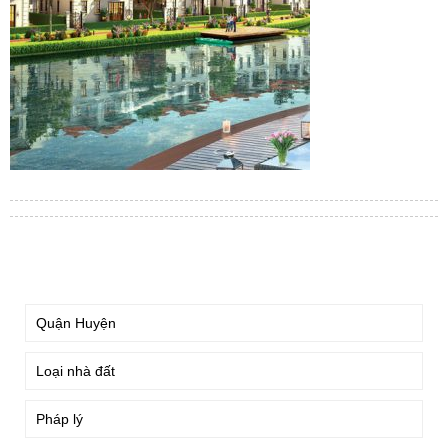
TÌM KIẾM