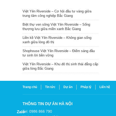
TIN NỔI BẬT
Việt Yên Riverside – Cơ hội đầu tư vàng giữa
trung tâm công nghiệp Bắc Giang
Biệt thự ven sông Việt Yên Riverside – Sống
thượng lưu giữa miền xanh Bắc Giang
Liền kề Việt Yên Riverside – Không gian sống
xanh giữa lòng đô thị
Shophouse Việt Yên Riverside – Điểm sáng đầu
tư sinh lời bền vững
Việt Yên Riverside – Khu đô thị sinh thái đẳng cấp
giữa lòng Bắc Giang
Trang chủ
Tin tức
Dự án
Pháp lý
Liên hệ
THÔNG TIN DỰ ÁN HÀ NỘI
Tel: 0986 866 790
Zalo