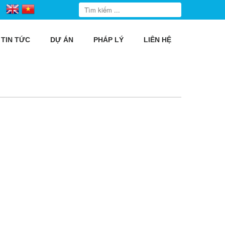
TIN TỨC
DỰ ÁN
PHÁP LÝ
LIÊN HỆ