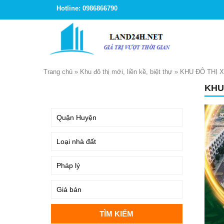
Hotline: 0986866790
Trang chủ
»
Khu đô thị mới, liền kề, biệt thự
»
KHU ĐÔ THỊ 
KHU
TÌM KIẾM