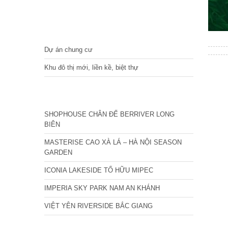
DỰ ÁN
Dự án chung cư
Khu đô thị mới, liền kề, biệt thự
CÁC DỰ ÁN MỚI NHẤT
SHOPHOUSE CHÂN ĐẾ BERRIVER LONG
BIÊN
MASTERISE CAO XÀ LÁ – HÀ NỘI SEASON
GARDEN
ICONIA LAKESIDE TỐ HỮU MIPEC
IMPERIA SKY PARK NAM AN KHÁNH
VIỆT YÊN RIVERSIDE BẮC GIANG