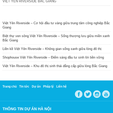
VIỆT YÊN RIVERSIDE BẮC GIANG
TIN NỔI BẬT
Việt Yên Riverside – Cơ hội đầu tư vàng giữa trung tâm công nghiệp Bắc
Giang
Biệt thự ven sông Việt Yên Riverside – Sống thượng lưu giữa miền xanh
Bắc Giang
Liền kề Việt Yên Riverside – Không gian sống xanh giữa lòng đô thị
Shophouse Việt Yên Riverside – Điểm sáng đầu tư sinh lời bền vững
Việt Yên Riverside – Khu đô thị sinh thái đẳng cấp giữa lòng Bắc Giang
Trang chủ
Tin tức
Dự án
Pháp lý
Liên hệ
THÔNG TIN DỰ ÁN HÀ NỘI