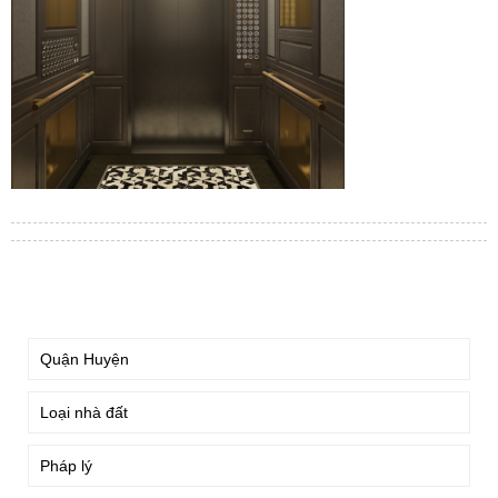
TÌM KIẾM