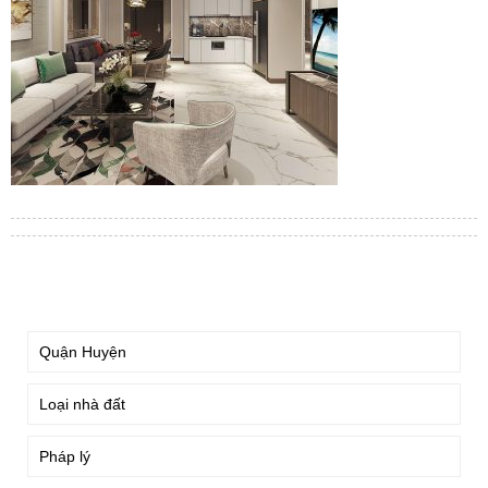
TÌM KIẾM