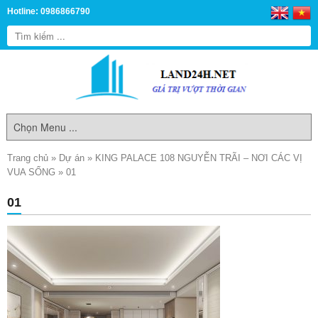
Hotline: 0986866790
Trang chủ
»
Dự án
»
KING PALACE 108 NGUYỄN TRÃI – NƠI CÁC VỊ
VUA SỐNG
»
01
01