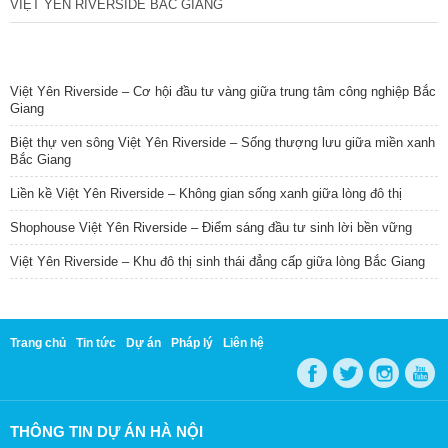
VIỆT YÊN RIVERSIDE BẮC GIANG
TIN NỔI BẬT
Việt Yên Riverside – Cơ hội đầu tư vàng giữa trung tâm công nghiệp Bắc
Giang
Biệt thự ven sông Việt Yên Riverside – Sống thượng lưu giữa miền xanh
Bắc Giang
Liền kề Việt Yên Riverside – Không gian sống xanh giữa lòng đô thị
Shophouse Việt Yên Riverside – Điểm sáng đầu tư sinh lời bền vững
Việt Yên Riverside – Khu đô thị sinh thái đẳng cấp giữa lòng Bắc Giang
Trang chủ
Tin tức
Dự án
Pháp lý
Liên hệ
THÔNG TIN DỰ ÁN HÀ NỘI