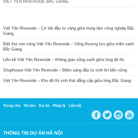
VIỆT YÊN RIVERSIDE BẮC GIANG
TIN NỔI BẬT
Việt Yên Riverside – Cơ hội đầu tư vàng giữa trung tâm công nghiệp Bắc
Giang
Biệt thự ven sông Việt Yên Riverside – Sống thượng lưu giữa miền xanh
Bắc Giang
Liền kề Việt Yên Riverside – Không gian sống xanh giữa lòng đô thị
Shophouse Việt Yên Riverside – Điểm sáng đầu tư sinh lời bền vững
Việt Yên Riverside – Khu đô thị sinh thái đẳng cấp giữa lòng Bắc Giang
Trang chủ
Tin tức
Dự án
Pháp lý
Liên hệ
THÔNG TIN DỰ ÁN HÀ NỘI