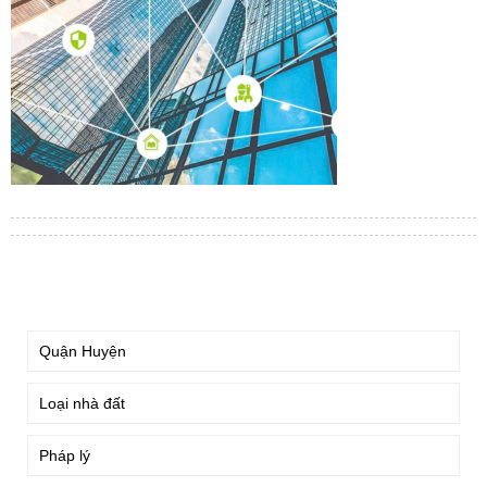
TÌM KIẾM