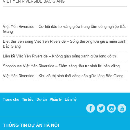
VIỆT YÊN RIVERSIDE BẮC GIANG
TIN NỔI BẬT
Việt Yên Riverside – Cơ hội đầu tư vàng giữa trung tâm công nghiệp Bắc
Giang
Biệt thự ven sông Việt Yên Riverside – Sống thượng lưu giữa miền xanh
Bắc Giang
Liền kề Việt Yên Riverside – Không gian sống xanh giữa lòng đô thị
Shophouse Việt Yên Riverside – Điểm sáng đầu tư sinh lời bền vững
Việt Yên Riverside – Khu đô thị sinh thái đẳng cấp giữa lòng Bắc Giang
Trang chủ
Tin tức
Dự án
Pháp lý
Liên hệ
THÔNG TIN DỰ ÁN HÀ NỘI