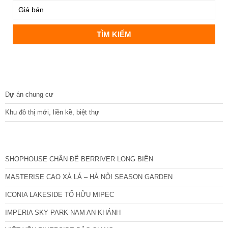
DỰ ÁN
Dự án chung cư
Khu đô thị mới, liền kề, biệt thự
CÁC DỰ ÁN MỚI NHẤT
SHOPHOUSE CHÂN ĐẾ BERRIVER LONG BIÊN
MASTERISE CAO XÀ LÁ – HÀ NỘI SEASON GARDEN
ICONIA LAKESIDE TỐ HỮU MIPEC
IMPERIA SKY PARK NAM AN KHÁNH