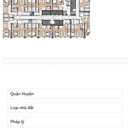
TÌM KIẾM