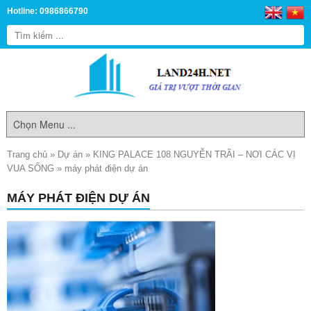
Hotline: 0986866790
Trang chủ
»
Dự án
»
KING PALACE 108 NGUYỄN TRÃI – NƠI CÁC VỊ
VUA SỐNG
»
máy phát điện dự án
MÁY PHÁT ĐIỆN DỰ ÁN