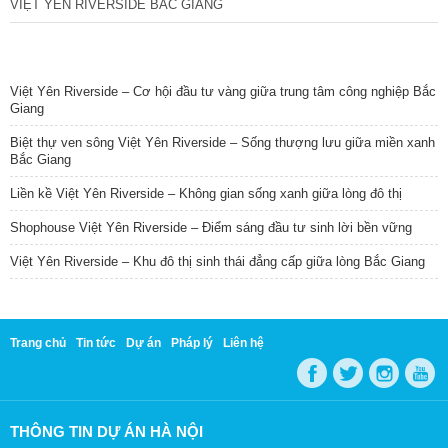
VIỆT YÊN RIVERSIDE BẮC GIANG
TIN NỔI BẬT
Việt Yên Riverside – Cơ hội đầu tư vàng giữa trung tâm công nghiệp Bắc
Giang
Biệt thự ven sông Việt Yên Riverside – Sống thượng lưu giữa miền xanh
Bắc Giang
Liền kề Việt Yên Riverside – Không gian sống xanh giữa lòng đô thị
Shophouse Việt Yên Riverside – Điểm sáng đầu tư sinh lời bền vững
Việt Yên Riverside – Khu đô thị sinh thái đẳng cấp giữa lòng Bắc Giang
Trang chủ
Tin tức
Dự án
Pháp lý
Liên hệ
THÔNG TIN DỰ ÁN HÀ NỘI