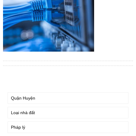
TÌM KIẾM