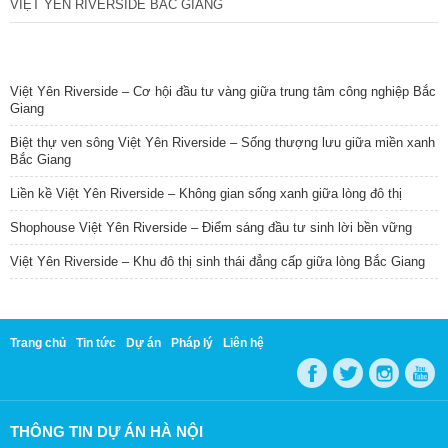
VIỆT YÊN RIVERSIDE BẮC GIANG
TIN NỔI BẬT
Việt Yên Riverside – Cơ hội đầu tư vàng giữa trung tâm công nghiệp Bắc
Giang
Biệt thự ven sông Việt Yên Riverside – Sống thượng lưu giữa miền xanh
Bắc Giang
Liền kề Việt Yên Riverside – Không gian sống xanh giữa lòng đô thị
Shophouse Việt Yên Riverside – Điểm sáng đầu tư sinh lời bền vững
Việt Yên Riverside – Khu đô thị sinh thái đẳng cấp giữa lòng Bắc Giang
Trang chủ
Tin tức
Dự án
Pháp lý
Liên hệ
THÔNG TIN DỰ ÁN HÀ NỘI