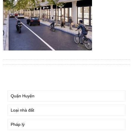
TÌM KIẾM