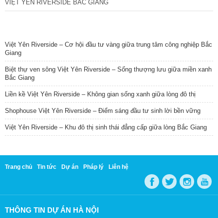
VIỆT YÊN RIVERSIDE BẮC GIANG
TIN NỔI BẬT
Việt Yên Riverside – Cơ hội đầu tư vàng giữa trung tâm công nghiệp Bắc
Giang
Biệt thự ven sông Việt Yên Riverside – Sống thượng lưu giữa miền xanh
Bắc Giang
Liền kề Việt Yên Riverside – Không gian sống xanh giữa lòng đô thị
Shophouse Việt Yên Riverside – Điểm sáng đầu tư sinh lời bền vững
Việt Yên Riverside – Khu đô thị sinh thái đẳng cấp giữa lòng Bắc Giang
Trang chủ
Tin tức
Dự án
Pháp lý
Liên hệ
THÔNG TIN DỰ ÁN HÀ NỘI