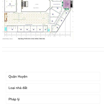
TÌM KIẾM