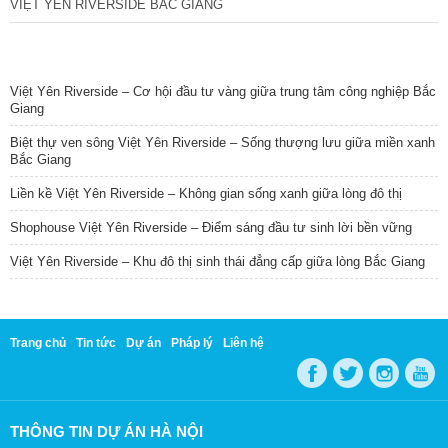
VIỆT YÊN RIVERSIDE BẮC GIANG
TIN NỔI BẬT
Việt Yên Riverside – Cơ hội đầu tư vàng giữa trung tâm công nghiệp Bắc
Giang
Biệt thự ven sông Việt Yên Riverside – Sống thượng lưu giữa miền xanh
Bắc Giang
Liền kề Việt Yên Riverside – Không gian sống xanh giữa lòng đô thị
Shophouse Việt Yên Riverside – Điểm sáng đầu tư sinh lời bền vững
Việt Yên Riverside – Khu đô thị sinh thái đẳng cấp giữa lòng Bắc Giang
Trang chủ
Tin tức
Dự án
Pháp lý
Liên hệ
THÔNG TIN DỰ ÁN HÀ NỘI