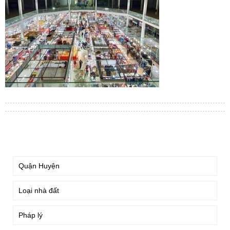
TÌM KIẾM