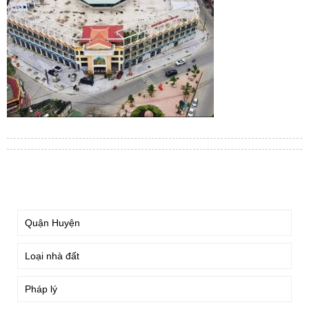
TÌM KIẾM