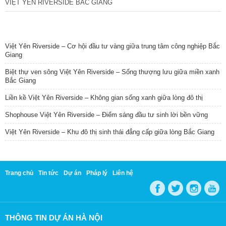
VIỆT YÊN RIVERSIDE BẮC GIANG
TIN NỔI BẬT
Việt Yên Riverside – Cơ hội đầu tư vàng giữa trung tâm công nghiệp Bắc
Giang
Biệt thự ven sông Việt Yên Riverside – Sống thượng lưu giữa miền xanh
Bắc Giang
Liền kề Việt Yên Riverside – Không gian sống xanh giữa lòng đô thị
Shophouse Việt Yên Riverside – Điểm sáng đầu tư sinh lời bền vững
Việt Yên Riverside – Khu đô thị sinh thái đẳng cấp giữa lòng Bắc Giang
Trang chủ
Tin tức
Dự án
Pháp lý
Liên hệ
THÔNG TIN DỰ ÁN HÀ NỘI