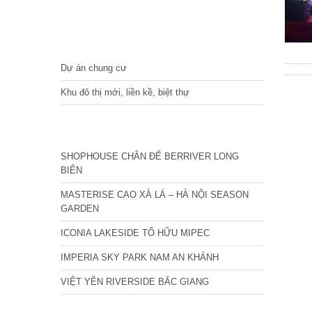
DỰ ÁN
Dự án chung cư
Khu đô thị mới, liền kề, biệt thự
CÁC DỰ ÁN MỚI NHẤT
SHOPHOUSE CHÂN ĐẾ BERRIVER LONG
BIÊN
MASTERISE CAO XÀ LÁ – HÀ NỘI SEASON
GARDEN
ICONIA LAKESIDE TỐ HỮU MIPEC
IMPERIA SKY PARK NAM AN KHÁNH
VIỆT YÊN RIVERSIDE BẮC GIANG