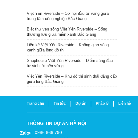
TIN NỔI BẬT
Việt Yên Riverside – Cơ hội đầu tư vàng giữa
trung tâm công nghiệp Bắc Giang
Biệt thự ven sông Việt Yên Riverside – Sống
thượng lưu giữa miền xanh Bắc Giang
Liền kề Việt Yên Riverside – Không gian sống
xanh giữa lòng đô thị
Shophouse Việt Yên Riverside – Điểm sáng đầu
tư sinh lời bền vững
Việt Yên Riverside – Khu đô thị sinh thái đẳng cấp
giữa lòng Bắc Giang
Trang chủ
Tin tức
Dự án
Pháp lý
Liên hệ
THÔNG TIN DỰ ÁN HÀ NỘI
Tel: 0986 866 790
Zalo