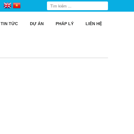
TIN TỨC
DỰ ÁN
PHÁP LÝ
LIÊN HỆ