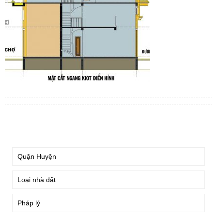
TÌM KIẾM