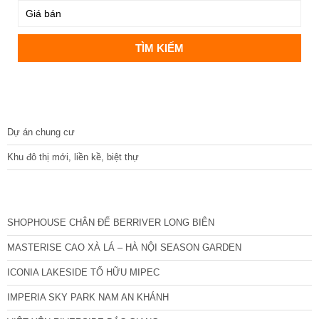
DỰ ÁN
Dự án chung cư
Khu đô thị mới, liền kề, biệt thự
CÁC DỰ ÁN MỚI NHẤT
SHOPHOUSE CHÂN ĐẾ BERRIVER LONG BIÊN
MASTERISE CAO XÀ LÁ – HÀ NỘI SEASON GARDEN
ICONIA LAKESIDE TỐ HỮU MIPEC
IMPERIA SKY PARK NAM AN KHÁNH