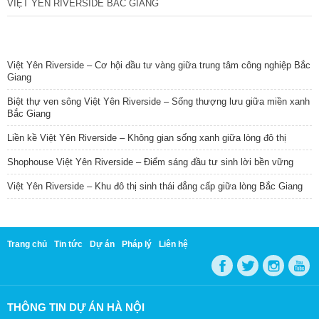
VIỆT YÊN RIVERSIDE BẮC GIANG
TIN NỔI BẬT
Việt Yên Riverside – Cơ hội đầu tư vàng giữa trung tâm công nghiệp Bắc
Giang
Biệt thự ven sông Việt Yên Riverside – Sống thượng lưu giữa miền xanh
Bắc Giang
Liền kề Việt Yên Riverside – Không gian sống xanh giữa lòng đô thị
Shophouse Việt Yên Riverside – Điểm sáng đầu tư sinh lời bền vững
Việt Yên Riverside – Khu đô thị sinh thái đẳng cấp giữa lòng Bắc Giang
Trang chủ
Tin tức
Dự án
Pháp lý
Liên hệ
THÔNG TIN DỰ ÁN HÀ NỘI