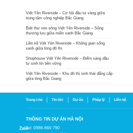
TIN NỔI BẬT
Việt Yên Riverside – Cơ hội đầu tư vàng giữa
trung tâm công nghiệp Bắc Giang
Biệt thự ven sông Việt Yên Riverside – Sống
thượng lưu giữa miền xanh Bắc Giang
Liền kề Việt Yên Riverside – Không gian sống
xanh giữa lòng đô thị
Shophouse Việt Yên Riverside – Điểm sáng đầu
tư sinh lời bền vững
Việt Yên Riverside – Khu đô thị sinh thái đẳng cấp
giữa lòng Bắc Giang
Trang chủ
Tin tức
Dự án
Pháp lý
Liên hệ
THÔNG TIN DỰ ÁN HÀ NỘI
Tel: 0986 866 790
Zalo