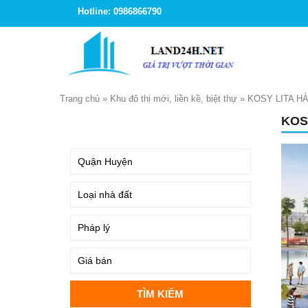
Hotline: 0986866790
Trang chủ
»
Khu đô thị mới, liền kề, biệt thự
»
KOSY LITA H
KOS
TÌM KIẾM