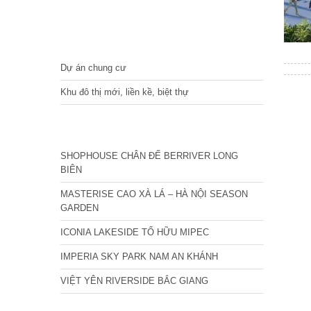
DỰ ÁN
Dự án chung cư
Khu đô thị mới, liền kề, biệt thự
CÁC DỰ ÁN MỚI NHẤT
SHOPHOUSE CHÂN ĐẾ BERRIVER LONG
BIÊN
MASTERISE CAO XÀ LÁ – HÀ NỘI SEASON
GARDEN
ICONIA LAKESIDE TỐ HỮU MIPEC
IMPERIA SKY PARK NAM AN KHÁNH
VIỆT YÊN RIVERSIDE BẮC GIANG