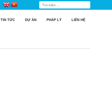
TIN TỨC
DỰ ÁN
PHÁP LÝ
LIÊN HỆ