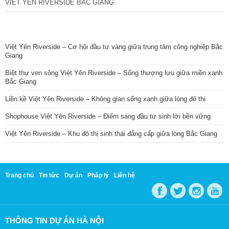
VIỆT YÊN RIVERSIDE BẮC GIANG
TIN NỔI BẬT
Việt Yên Riverside – Cơ hội đầu tư vàng giữa trung tâm công nghiệp Bắc
Giang
Biệt thự ven sông Việt Yên Riverside – Sống thượng lưu giữa miền xanh
Bắc Giang
Liền kề Việt Yên Riverside – Không gian sống xanh giữa lòng đô thị
Shophouse Việt Yên Riverside – Điểm sáng đầu tư sinh lời bền vững
Việt Yên Riverside – Khu đô thị sinh thái đẳng cấp giữa lòng Bắc Giang
Trang chủ
Tin tức
Dự án
Pháp lý
Liên hệ
THÔNG TIN DỰ ÁN HÀ NỘI