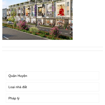
TÌM KIẾM