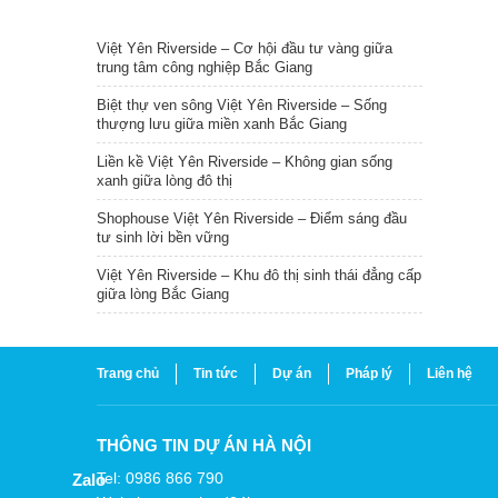
TIN NỔI BẬT
Việt Yên Riverside – Cơ hội đầu tư vàng giữa
trung tâm công nghiệp Bắc Giang
Biệt thự ven sông Việt Yên Riverside – Sống
thượng lưu giữa miền xanh Bắc Giang
Liền kề Việt Yên Riverside – Không gian sống
xanh giữa lòng đô thị
Shophouse Việt Yên Riverside – Điểm sáng đầu
tư sinh lời bền vững
Việt Yên Riverside – Khu đô thị sinh thái đẳng cấp
giữa lòng Bắc Giang
Trang chủ
Tin tức
Dự án
Pháp lý
Liên hệ
THÔNG TIN DỰ ÁN HÀ NỘI
Tel: 0986 866 790
Zalo