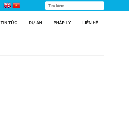
TIN TỨC
DỰ ÁN
PHÁP LÝ
LIÊN HỆ