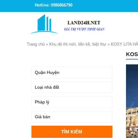
Hotline: 0986866790
Trang chủ
»
Khu đô thị mới, liền kề, biệt thự
»
KOSY LITA H
KOS
TÌM KIẾM