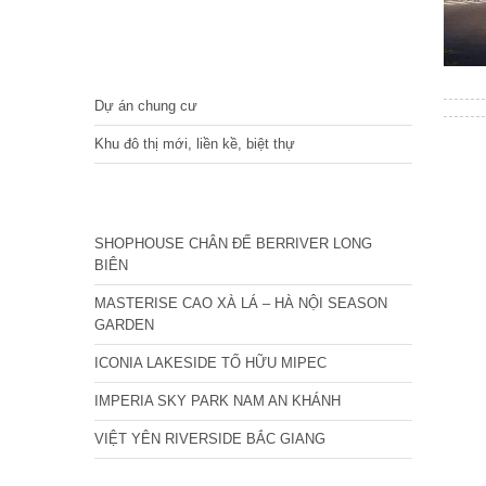
DỰ ÁN
Dự án chung cư
Khu đô thị mới, liền kề, biệt thự
CÁC DỰ ÁN MỚI NHẤT
SHOPHOUSE CHÂN ĐẾ BERRIVER LONG
BIÊN
MASTERISE CAO XÀ LÁ – HÀ NỘI SEASON
GARDEN
ICONIA LAKESIDE TỐ HỮU MIPEC
IMPERIA SKY PARK NAM AN KHÁNH
VIỆT YÊN RIVERSIDE BẮC GIANG