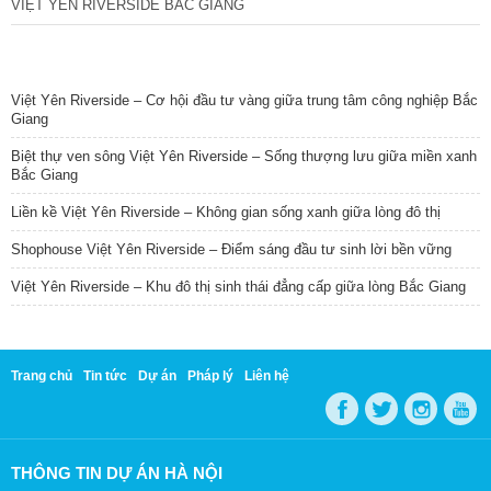
VIỆT YÊN RIVERSIDE BẮC GIANG
TIN NỔI BẬT
Việt Yên Riverside – Cơ hội đầu tư vàng giữa trung tâm công nghiệp Bắc
Giang
Biệt thự ven sông Việt Yên Riverside – Sống thượng lưu giữa miền xanh
Bắc Giang
Liền kề Việt Yên Riverside – Không gian sống xanh giữa lòng đô thị
Shophouse Việt Yên Riverside – Điểm sáng đầu tư sinh lời bền vững
Việt Yên Riverside – Khu đô thị sinh thái đẳng cấp giữa lòng Bắc Giang
Trang chủ
Tin tức
Dự án
Pháp lý
Liên hệ
THÔNG TIN DỰ ÁN HÀ NỘI