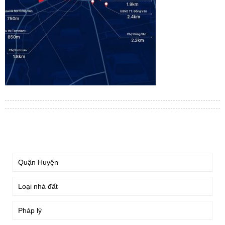
TÌM KIẾM