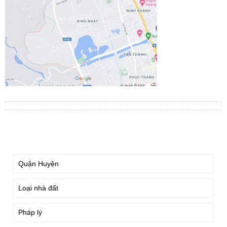
TÌM KIẾM