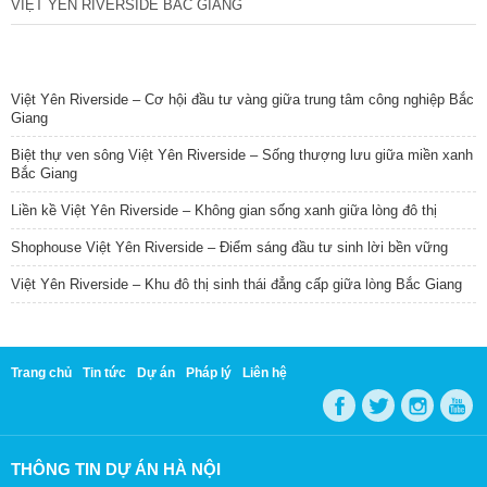
VIỆT YÊN RIVERSIDE BẮC GIANG
TIN NỔI BẬT
Việt Yên Riverside – Cơ hội đầu tư vàng giữa trung tâm công nghiệp Bắc
Giang
Biệt thự ven sông Việt Yên Riverside – Sống thượng lưu giữa miền xanh
Bắc Giang
Liền kề Việt Yên Riverside – Không gian sống xanh giữa lòng đô thị
Shophouse Việt Yên Riverside – Điểm sáng đầu tư sinh lời bền vững
Việt Yên Riverside – Khu đô thị sinh thái đẳng cấp giữa lòng Bắc Giang
Trang chủ
Tin tức
Dự án
Pháp lý
Liên hệ
THÔNG TIN DỰ ÁN HÀ NỘI