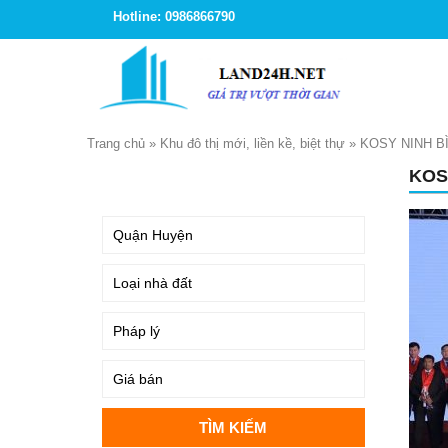
Hotline: 0986866790
Trang chủ
»
Khu đô thị mới, liền kề, biệt thự
»
KOSY NINH B
KOS
TÌM KIẾM