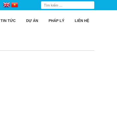
TIN TỨC
DỰ ÁN
PHÁP LÝ
LIÊN HỆ