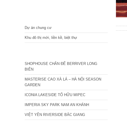
DỰ ÁN
Dự án chung cư
Khu đô thị mới, liền kề, biệt thự
CÁC DỰ ÁN MỚI NHẤT
SHOPHOUSE CHÂN ĐẾ BERRIVER LONG
BIÊN
MASTERISE CAO XÀ LÁ – HÀ NỘI SEASON
GARDEN
ICONIA LAKESIDE TỐ HỮU MIPEC
IMPERIA SKY PARK NAM AN KHÁNH
VIỆT YÊN RIVERSIDE BẮC GIANG