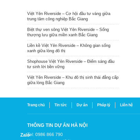
TIN NỔI BẬT
Việt Yên Riverside – Cơ hội đầu tư vàng giữa
trung tâm công nghiệp Bắc Giang
Biệt thự ven sông Việt Yên Riverside – Sống
thượng lưu giữa miền xanh Bắc Giang
Liền kề Việt Yên Riverside – Không gian sống
xanh giữa lòng đô thị
Shophouse Việt Yên Riverside – Điểm sáng đầu
tư sinh lời bền vững
Việt Yên Riverside – Khu đô thị sinh thái đẳng cấp
giữa lòng Bắc Giang
Trang chủ
Tin tức
Dự án
Pháp lý
Liên hệ
THÔNG TIN DỰ ÁN HÀ NỘI
Tel: 0986 866 790
Zalo