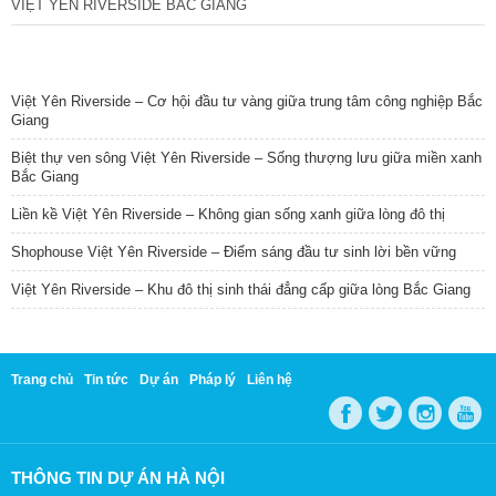
VIỆT YÊN RIVERSIDE BẮC GIANG
TIN NỔI BẬT
Việt Yên Riverside – Cơ hội đầu tư vàng giữa trung tâm công nghiệp Bắc
Giang
Biệt thự ven sông Việt Yên Riverside – Sống thượng lưu giữa miền xanh
Bắc Giang
Liền kề Việt Yên Riverside – Không gian sống xanh giữa lòng đô thị
Shophouse Việt Yên Riverside – Điểm sáng đầu tư sinh lời bền vững
Việt Yên Riverside – Khu đô thị sinh thái đẳng cấp giữa lòng Bắc Giang
Trang chủ
Tin tức
Dự án
Pháp lý
Liên hệ
THÔNG TIN DỰ ÁN HÀ NỘI