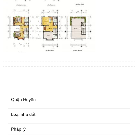
TÌM KIẾM