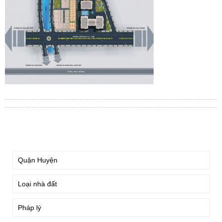
TÌM KIẾM