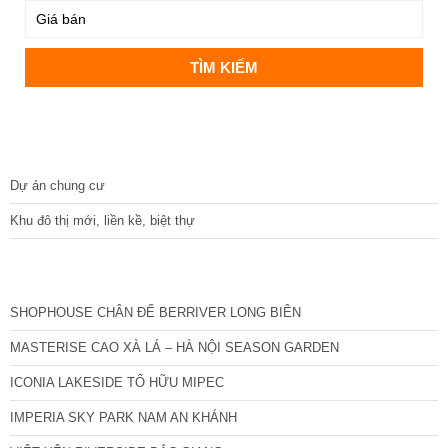
DỰ ÁN
Dự án chung cư
Khu đô thị mới, liền kề, biệt thự
CÁC DỰ ÁN MỚI NHẤT
SHOPHOUSE CHÂN ĐẾ BERRIVER LONG BIÊN
MASTERISE CAO XÀ LÁ – HÀ NỘI SEASON GARDEN
ICONIA LAKESIDE TỐ HỮU MIPEC
IMPERIA SKY PARK NAM AN KHÁNH