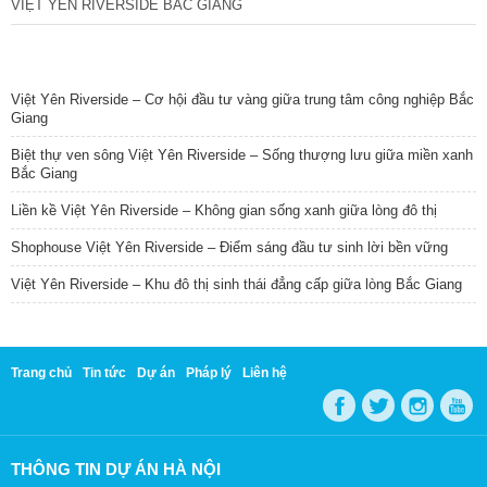
VIỆT YÊN RIVERSIDE BẮC GIANG
TIN NỔI BẬT
Việt Yên Riverside – Cơ hội đầu tư vàng giữa trung tâm công nghiệp Bắc
Giang
Biệt thự ven sông Việt Yên Riverside – Sống thượng lưu giữa miền xanh
Bắc Giang
Liền kề Việt Yên Riverside – Không gian sống xanh giữa lòng đô thị
Shophouse Việt Yên Riverside – Điểm sáng đầu tư sinh lời bền vững
Việt Yên Riverside – Khu đô thị sinh thái đẳng cấp giữa lòng Bắc Giang
Trang chủ
Tin tức
Dự án
Pháp lý
Liên hệ
THÔNG TIN DỰ ÁN HÀ NỘI