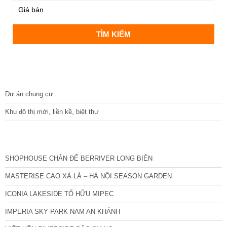
DỰ ÁN
Dự án chung cư
Khu đô thị mới, liền kề, biệt thự
CÁC DỰ ÁN MỚI NHẤT
SHOPHOUSE CHÂN ĐẾ BERRIVER LONG BIÊN
MASTERISE CAO XÀ LÁ – HÀ NỘI SEASON GARDEN
ICONIA LAKESIDE TỐ HỮU MIPEC
IMPERIA SKY PARK NAM AN KHÁNH