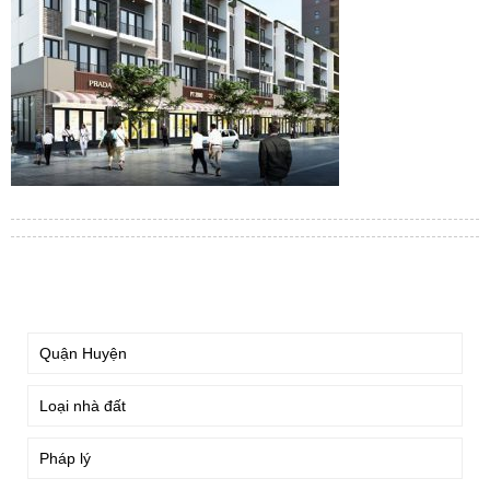
TÌM KIẾM