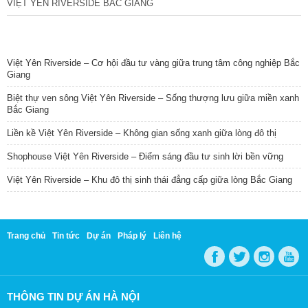
VIỆT YÊN RIVERSIDE BẮC GIANG
TIN NỔI BẬT
Việt Yên Riverside – Cơ hội đầu tư vàng giữa trung tâm công nghiệp Bắc
Giang
Biệt thự ven sông Việt Yên Riverside – Sống thượng lưu giữa miền xanh
Bắc Giang
Liền kề Việt Yên Riverside – Không gian sống xanh giữa lòng đô thị
Shophouse Việt Yên Riverside – Điểm sáng đầu tư sinh lời bền vững
Việt Yên Riverside – Khu đô thị sinh thái đẳng cấp giữa lòng Bắc Giang
Trang chủ
Tin tức
Dự án
Pháp lý
Liên hệ
THÔNG TIN DỰ ÁN HÀ NỘI