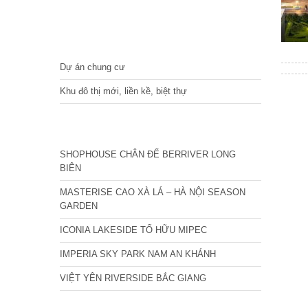
DỰ ÁN
Dự án chung cư
Khu đô thị mới, liền kề, biệt thự
CÁC DỰ ÁN MỚI NHẤT
SHOPHOUSE CHÂN ĐẾ BERRIVER LONG
BIÊN
MASTERISE CAO XÀ LÁ – HÀ NỘI SEASON
GARDEN
ICONIA LAKESIDE TỐ HỮU MIPEC
IMPERIA SKY PARK NAM AN KHÁNH
VIỆT YÊN RIVERSIDE BẮC GIANG