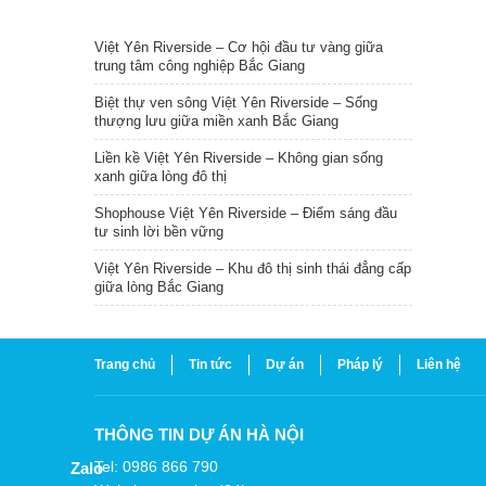
TIN NỔI BẬT
Việt Yên Riverside – Cơ hội đầu tư vàng giữa
trung tâm công nghiệp Bắc Giang
Biệt thự ven sông Việt Yên Riverside – Sống
thượng lưu giữa miền xanh Bắc Giang
Liền kề Việt Yên Riverside – Không gian sống
xanh giữa lòng đô thị
Shophouse Việt Yên Riverside – Điểm sáng đầu
tư sinh lời bền vững
Việt Yên Riverside – Khu đô thị sinh thái đẳng cấp
giữa lòng Bắc Giang
Trang chủ
Tin tức
Dự án
Pháp lý
Liên hệ
THÔNG TIN DỰ ÁN HÀ NỘI
Tel: 0986 866 790
Zalo