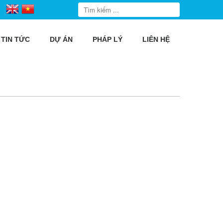
TIN TỨC
DỰ ÁN
PHÁP LÝ
LIÊN HỆ