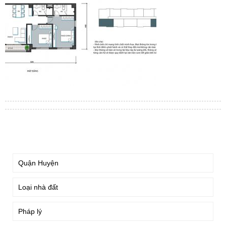
TÌM KIẾM