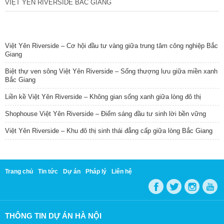
VIỆT YÊN RIVERSIDE BẮC GIANG
TIN NỔI BẬT
Việt Yên Riverside – Cơ hội đầu tư vàng giữa trung tâm công nghiệp Bắc
Giang
Biệt thự ven sông Việt Yên Riverside – Sống thượng lưu giữa miền xanh
Bắc Giang
Liền kề Việt Yên Riverside – Không gian sống xanh giữa lòng đô thị
Shophouse Việt Yên Riverside – Điểm sáng đầu tư sinh lời bền vững
Việt Yên Riverside – Khu đô thị sinh thái đẳng cấp giữa lòng Bắc Giang
Trang chủ
Tin tức
Dự án
Pháp lý
Liên hệ
THÔNG TIN DỰ ÁN HÀ NỘI