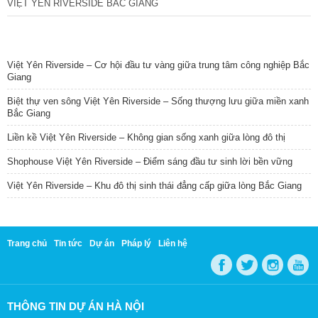
VIỆT YÊN RIVERSIDE BẮC GIANG
TIN NỔI BẬT
Việt Yên Riverside – Cơ hội đầu tư vàng giữa trung tâm công nghiệp Bắc
Giang
Biệt thự ven sông Việt Yên Riverside – Sống thượng lưu giữa miền xanh
Bắc Giang
Liền kề Việt Yên Riverside – Không gian sống xanh giữa lòng đô thị
Shophouse Việt Yên Riverside – Điểm sáng đầu tư sinh lời bền vững
Việt Yên Riverside – Khu đô thị sinh thái đẳng cấp giữa lòng Bắc Giang
Trang chủ
Tin tức
Dự án
Pháp lý
Liên hệ
THÔNG TIN DỰ ÁN HÀ NỘI