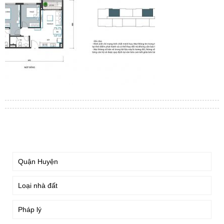
TÌM KIẾM