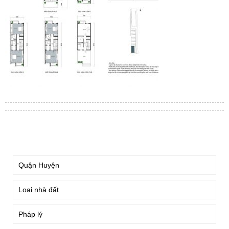
TÌM KIẾM