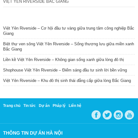
VIỆT YÊN RIVERSIDE BẮC GIANG
TIN NỔI BẬT
Việt Yên Riverside – Cơ hội đầu tư vàng giữa trung tâm công nghiệp Bắc
Giang
Biệt thự ven sông Việt Yên Riverside – Sống thượng lưu giữa miền xanh
Bắc Giang
Liền kề Việt Yên Riverside – Không gian sống xanh giữa lòng đô thị
Shophouse Việt Yên Riverside – Điểm sáng đầu tư sinh lời bền vững
Việt Yên Riverside – Khu đô thị sinh thái đẳng cấp giữa lòng Bắc Giang
Trang chủ
Tin tức
Dự án
Pháp lý
Liên hệ
THÔNG TIN DỰ ÁN HÀ NỘI