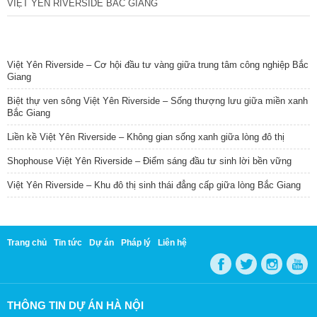
VIỆT YÊN RIVERSIDE BẮC GIANG
TIN NỔI BẬT
Việt Yên Riverside – Cơ hội đầu tư vàng giữa trung tâm công nghiệp Bắc
Giang
Biệt thự ven sông Việt Yên Riverside – Sống thượng lưu giữa miền xanh
Bắc Giang
Liền kề Việt Yên Riverside – Không gian sống xanh giữa lòng đô thị
Shophouse Việt Yên Riverside – Điểm sáng đầu tư sinh lời bền vững
Việt Yên Riverside – Khu đô thị sinh thái đẳng cấp giữa lòng Bắc Giang
Trang chủ
Tin tức
Dự án
Pháp lý
Liên hệ
THÔNG TIN DỰ ÁN HÀ NỘI