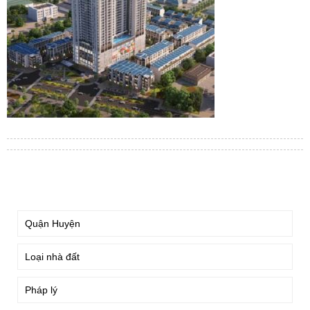
TÌM KIẾM