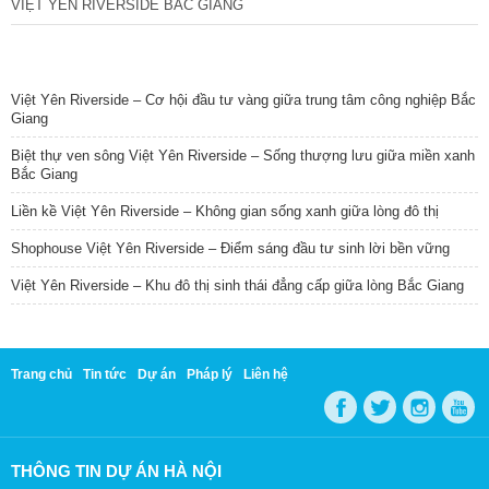
VIỆT YÊN RIVERSIDE BẮC GIANG
TIN NỔI BẬT
Việt Yên Riverside – Cơ hội đầu tư vàng giữa trung tâm công nghiệp Bắc
Giang
Biệt thự ven sông Việt Yên Riverside – Sống thượng lưu giữa miền xanh
Bắc Giang
Liền kề Việt Yên Riverside – Không gian sống xanh giữa lòng đô thị
Shophouse Việt Yên Riverside – Điểm sáng đầu tư sinh lời bền vững
Việt Yên Riverside – Khu đô thị sinh thái đẳng cấp giữa lòng Bắc Giang
Trang chủ
Tin tức
Dự án
Pháp lý
Liên hệ
THÔNG TIN DỰ ÁN HÀ NỘI