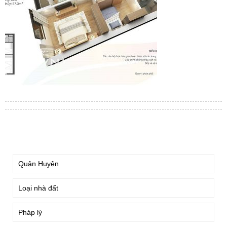
TÌM KIẾM